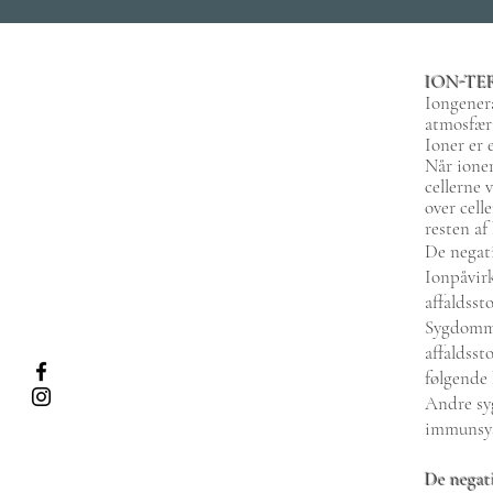
ION-TE
Iongenera
atmosfæri
Ioner er 
Når ioner
cellerne 
over cell
resten af
De negati
Ionpåvirk
affaldssto
Sygdomme
affaldsst
følgende 
Andre syg
immunsy
De negati