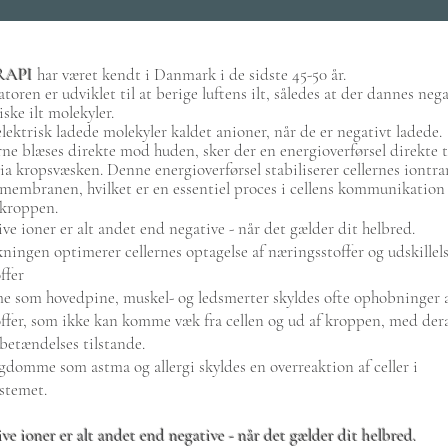
RAPI
har været kendt i Danmark i de sidste 45-50 år.
toren er udviklet til at berige luftens ilt, således at der dannes neg
ske ilt molekyler.
elektrisk ladede molekyler kaldet anioner, når de er negativt ladede.
ne blæses direkte mod huden, sker der en energioverførsel direkte t
via kropsvæsken. Denne energioverførsel stabiliserer cellernes iontr
emembranen, hvilket er en essentiel proces i cellens kommunikatio
 kroppen.
ve ioner er alt andet end negative - når det gælder dit helbred.
ningen optimerer cellernes optagelse af næringsstoffer og udskillels
ffer
 som hovedpine, muskel- og ledsmerter skyldes ofte ophobninger 
offer, som ikke kan komme væk fra cellen og ud af kroppen, med der
betændelses tilstande.
domme som astma og allergi skyldes en overreaktion af celler i
stemet.
ve ioner er alt andet end negative - når det gælder dit helbred.