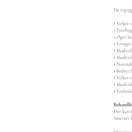
De vigtig
• Virker 
• Foreby
• Øger lu
• Forøge
• Modvirk
• Modvirk
• Normali
• Bedrer
• Virker 
• Modvir
• Forbed
Behandli
Der kan 
Smerter k
Det er vi