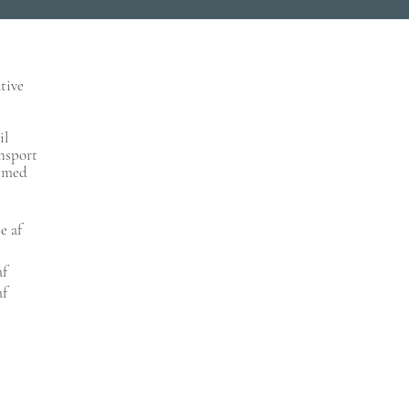
ative
il
ansport
n med
e af
af
af