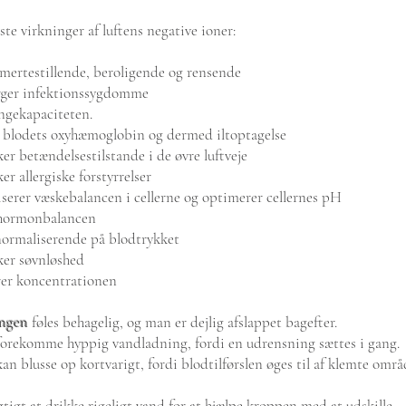
ste virkninger af luftens negative ioner:
smertestillende, beroligende og rensende
gger infektionssygdomme
ngekapaciteten.
r blodets oxyhæmoglobin og dermed iltoptagelse
er betændelsestilstande i de øvre luftveje
er allergiske forstyrrelser
serer væskebalancen i cellerne og optimerer cellernes pH
 hormonbalancen
normaliserende på blodtrykket
ker søvnløshed
rer koncentrationen
ngen
føles behagelig, og man er dejlig afslappet bagefter.
forekomme hyppig vandladning, fordi en udrensning sættes i gang.
an blusse op kortvarigt, fordi blodtilførslen øges til af klemte områ
gtigt at drikke rigeligt vand for at hjælpe kroppen med at udskille